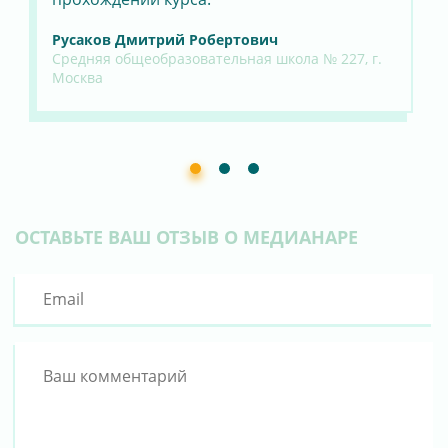
Русаков Дмитрий Робертович
Де
Средняя общеобразовательная школа № 227, г.
Му
Москва
уч
шко
ОСТАВЬТЕ ВАШ ОТЗЫВ О МЕДИАНАРЕ