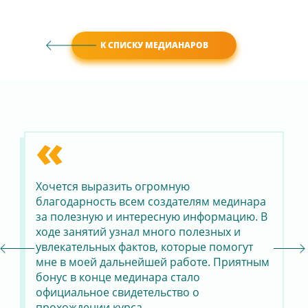
К СПИСКУ МЕДИАНАРОВ
«
Хочется выразить огромную
Я 
благодарность всем создателям мединара
ис
а
за полезную и интересную информацию. В
бы
ходе занятий узнал много полезных и
со
увлекательных фактов, которые помогут
пе
мне в моей дальнейшей работе. Приятным
по
бонус в конце мединара стало
от
официальное свидетельство о
уд
прохождении курса.
в 