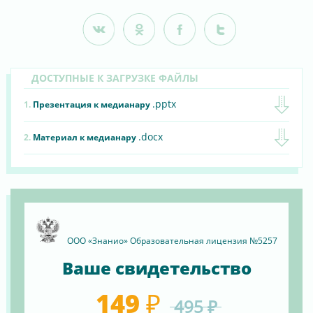
ДОСТУПНЫЕ К ЗАГРУЗКЕ ФАЙЛЫ
.pptx
1.
Презентация к медианару
.docx
2.
Материал к медианару
ООО «Знанио» Образовательная лицензия №5257
Ваше свидетельство
149 ₽
495 ₽