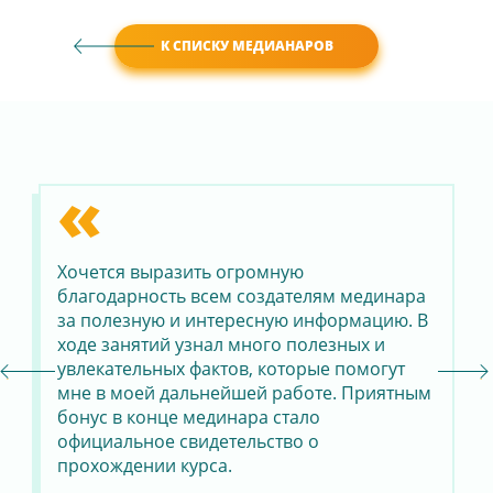
К СПИСКУ МЕДИАНАРОВ
«
Хочется выразить огромную
Я 
ли
благодарность всем создателям мединара
ис
за полезную и интересную информацию. В
бы
ходе занятий узнал много полезных и
со
ы
увлекательных фактов, которые помогут
пе
мне в моей дальнейшей работе. Приятным
по
бонус в конце мединара стало
от
ая
официальное свидетельство о
уд
прохождении курса.
в 