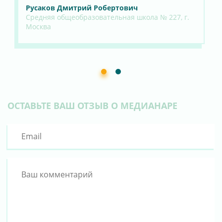
Русаков Дмитрий Робертович
Де
Средняя общеобразовательная школа № 227, г.
Му
Москва
уч
шко
ОСТАВЬТЕ ВАШ ОТЗЫВ О МЕДИАНАРЕ