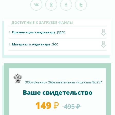
ДОСТУПНЫЕ К ЗАГРУЗКЕ ФАЙЛЫ
.pptx
1.
Презентация к медианару
.doc
2.
Материал к медианару
ООО «Знанио» Образовательная лицензия №5257
Ваше свидетельство
149 ₽
495 ₽