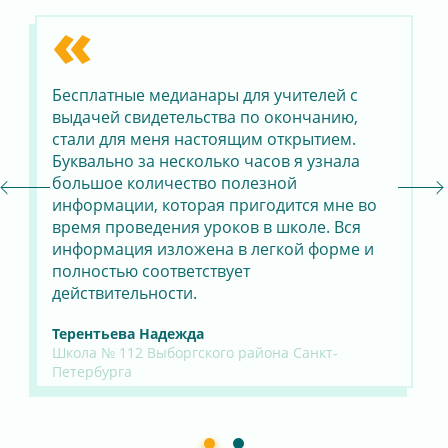
«
Бесплатные медианары для учителей с
Пр
выдачей свидетельства по окончанию,
пе
стали для меня настоящим открытием.
ка
Буквально за несколько часов я узнала
ко
большое количество полезной
ко
информации, которая пригодится мне во
Сп
время проведения уроков в школе. Вся
по
информация изложена в легкой форме и
вр
полностью соответствует
св
действительности.
Вл
Шк
Терентьева Надежда
Ро
Школа № 112 Выборгского района Санкт-
Петербурга