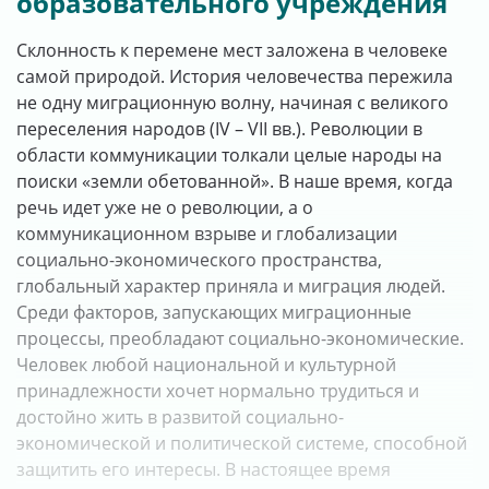
образовательного учреждения
Склонность к перемене мест заложена в человеке
самой природой. История человечества пережила
не одну миграционную волну, начиная с великого
переселения народов (IV – VII вв.). Революции в
области коммуникации толкали целые народы на
поиски «земли обетованной». В наше время, когда
речь идет уже не о революции, а о
коммуникационном взрыве и глобализации
социально-экономического пространства,
глобальный характер приняла и миграция людей.
Среди факторов, запускающих миграционные
процессы, преобладают социально-экономические.
Человек любой национальной и культурной
принадлежности хочет нормально трудиться и
достойно жить в развитой социально-
экономической и политической системе, способной
защитить его интересы. В настоящее время