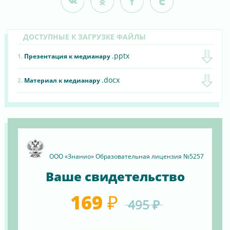
ДОСТУПНЫЕ К ЗАГРУЗКЕ ФАЙЛЫ
.pptx
1.
Презентация к медианару
.docx
2.
Материал к медианару
ООО «Знанио» Образовательная лицензия №5257
Ваше свидетельство
169 ₽
495 ₽