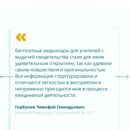
«
Бесплатные медианары для учителей с
Я 
ли
выдачей свидетельства стали для меня
ис
удивительным открытием, так как удивили
бы
своим новшеством и оригинальностью.
со
ы
Вся информация структурирована и
пе
отличается легкостью в восприятии и
по
непременно пригодится мне в процессе
от
ая
ежедневной деятельности.
уд
в 
Горбунов Тимофей Геннадьевич
Нижний Новгород, прогимназия № 421
Де
Му
уч
шко