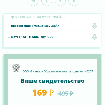
ДОСТУПНЫЕ К ЗАГРУЗКЕ ФАЙЛЫ
.pptx
1.
Презентация к медианару
.doc
2.
Материал к медианару
ООО «Знанио» Образовательная лицензия №5257
Ваше свидетельство
169 ₽
495 ₽