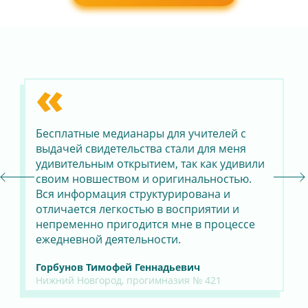
«
ара
Бесплатные медианары для учителей с
Со
выдачей свидетельства стали для меня
«У
удивительным открытием, так как удивили
ус
своим новшеством и оригинальностью.
по
й
Вся информация структурирована и
уз
отличается легкостью в восприятии и
ин
непременно пригодится мне в процессе
мн
ежедневной деятельности.
пр
Горбунов Тимофей Геннадьевич
Да
Нижний Новгород, прогимназия № 421
Шк