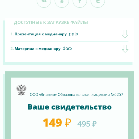
ДОСТУПНЫЕ К ЗАГРУЗКЕ ФАЙЛЫ
.pptx
1.
Презентация к медианару
.docx
2.
Материал к медианару
ООО «Знанио» Образовательная лицензия №5257
Ваше свидетельство
149 ₽
495 ₽