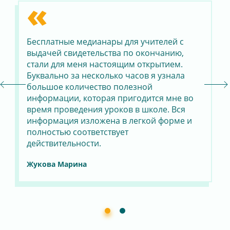
«
Бесплатные медианары для учителей с
Пр
го
выдачей свидетельства по окончанию,
уч
стали для меня настоящим открытием.
об
Буквально за несколько часов я узнала
пр
я
большое количество полезной
ин
информации, которая пригодится мне во
мо
время проведения уроков в школе. Вся
бы
информация изложена в легкой форме и
ок
полностью соответствует
оф
действительности.
бо
Жукова Марина
Па
Ма