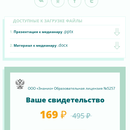
ДОСТУПНЫЕ К ЗАГРУЗКЕ ФАЙЛЫ
.pptx
1.
Презентация к медианару
.docx
2.
Материал к медианару
ООО «Знанио» Образовательная лицензия №5257
Ваше свидетельство
169 ₽
495 ₽