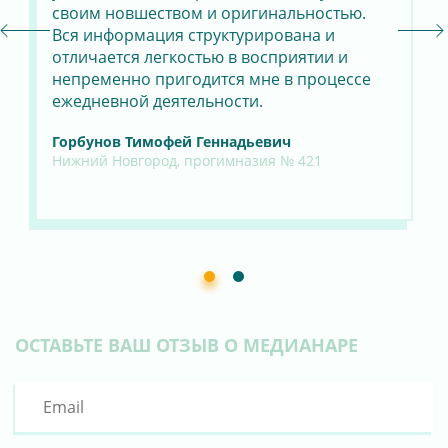
своим новшеством и оригинальностью.
пр
я
Вся информация структурирована и
ин
отличается легкостью в восприятии и
мо
непременно пригодится мне в процессе
бы
ежедневной деятельности.
ок
оф
Горбунов Тимофей Геннадьевич
бо
Нижний Новгород, прогимназия № 421
Па
Ма
ОСТАВЬТЕ ВАШ ОТЗЫВ О МЕДИАНАРЕ